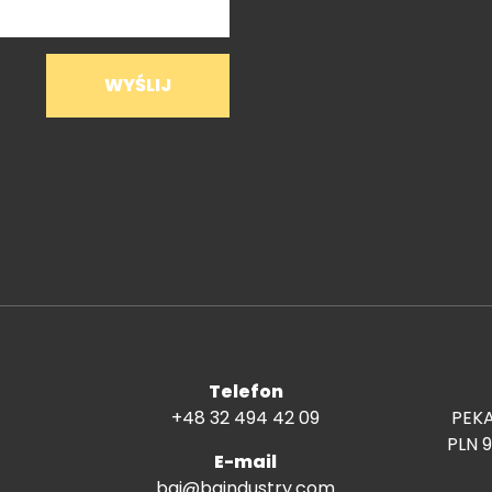
Telefon
+48 32 494 42 09
PEKA
PLN 9
E-mail
bgi@bgindustry.com